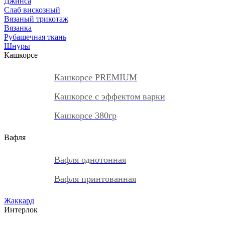
Джинса
Слаб вискозный
Вязаный трикотаж
Вязанка
Рубашечная ткань
Шнуры
Кашкорсе
Кашкорсе PREMIUM
Кашкорсе с эффектом варки
Кашкорсе 380гр
Вафля
Вафля однотонная
Вафля принтованная
Жаккард
Интерлок