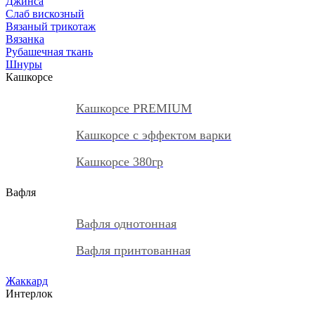
Джинса
Слаб вискозный
Вязаный трикотаж
Вязанка
Рубашечная ткань
Шнуры
Кашкорсе
Кашкорсе PREMIUM
Кашкорсе с эффектом варки
Кашкорсе 380гр
Вафля
Вафля однотонная
Вафля принтованная
Жаккард
Интерлок