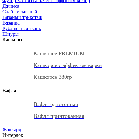
Футер 3-х нитка начес с эффектом велюр
Джинса
Слаб вискозный
Вязаный трикотаж
Вязанка
Рубашечная ткань
Шнуры
Кашкорсе
Кашкорсе PREMIUM
Кашкорсе с эффектом варки
Кашкорсе 380гр
Вафля
Вафля однотонная
Вафля принтованная
Жаккард
Интерлок