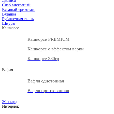
Джинса
Слаб вискозный
Вязаный трикотаж
Вязанка
Рубашечная ткань
Шнуры
Кашкорсе
Кашкорсе PREMIUM
Кашкорсе с эффектом варки
Кашкорсе 380гр
Вафля
Вафля однотонная
Вафля принтованная
Жаккард
Интерлок