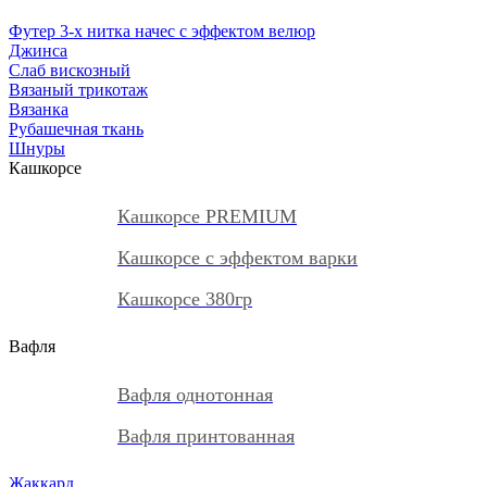
Футер 3-х нитка начес с эффектом велюр
Джинса
Слаб вискозный
Вязаный трикотаж
Вязанка
Рубашечная ткань
Шнуры
Кашкорсе
Кашкорсе PREMIUM
Кашкорсе с эффектом варки
Кашкорсе 380гр
Вафля
Вафля однотонная
Вафля принтованная
Жаккард