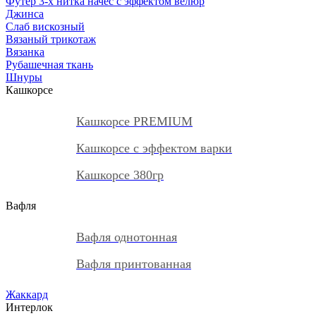
Футер 3-х нитка начес с эффектом велюр
Джинса
Слаб вискозный
Вязаный трикотаж
Вязанка
Рубашечная ткань
Шнуры
Кашкорсе
Кашкорсе PREMIUM
Кашкорсе с эффектом варки
Кашкорсе 380гр
Вафля
Вафля однотонная
Вафля принтованная
Жаккард
Интерлок