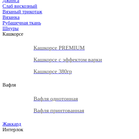
Джинса
Слаб вискозный
Вязаный трикотаж
Вязанка
Рубашечная ткань
Шнуры
Кашкорсе
Кашкорсе PREMIUM
Кашкорсе с эффектом варки
Кашкорсе 380гр
Вафля
Вафля однотонная
Вафля принтованная
Жаккард
Интерлок