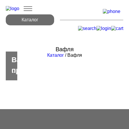
Каталог
Вафля
Каталог
/ Вафля
Вафля
Вафля
однотонная
принтованная