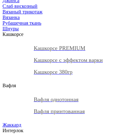
Джинса
Слаб вискозный
Вязаный трикотаж
Вязанка
Рубашечная ткань
Шнуры
Кашкорсе
Кашкорсе PREMIUM
Кашкорсе с эффектом варки
Кашкорсе 380гр
Вафля
Вафля однотонная
Вафля принтованная
Жаккард
Интерлок