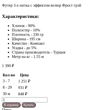
Футер 3-х нитка с эффектом велюр Фрост грэй
Характеристики:
Хлопок - 90%
Полиэстер - 10%
Плотность - 330 гр
Ширина - 195 см
Качество - Компакт
Усадка - до 5%
Страна производитель - Турция
Метр на кг - 1.55 м
1 390
₽
Кол-во
Цена
3 - 7
1 251
₽
8 - 29
931
₽
30 м
848
₽
Количество
товара
В корзину
Купить
Футер
Цена: