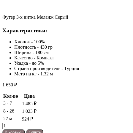
Футер 3-х нитка Меланж Серый
Характеристики:
Хлопок - 100%
Плотность - 430 гр
Ширина - 180 см
Качество - Компакт
Усадка - до 5%
Страна производитель - Турция
Метр на кг - 1.32 м
1 650
₽
Кол-во
Цена
3 - 7
1 485
₽
8 - 26
1 023
₽
27 м
924
₽
Количество
товара
В корзину
Купить