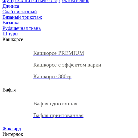
Футер 3-х нитка начес с эффектом велюр
Джинса
Слаб вискозный
Вязаный трикотаж
Вязанка
Рубашечная ткань
Шнуры
Кашкорсе
Кашкорсе PREMIUM
Кашкорсе с эффектом варки
Кашкорсе 380гр
Вафля
Вафля однотонная
Вафля принтованная
Жаккард
Интерлок