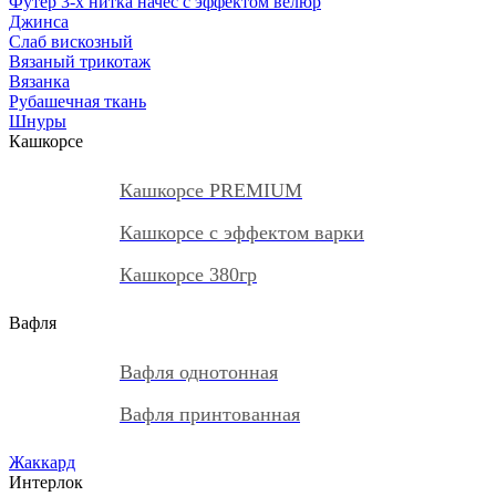
Футер 3-х нитка начес с эффектом велюр
Джинса
Слаб вискозный
Вязаный трикотаж
Вязанка
Рубашечная ткань
Шнуры
Кашкорсе
Кашкорсе PREMIUM
Кашкорсе с эффектом варки
Кашкорсе 380гр
Вафля
Вафля однотонная
Вафля принтованная
Жаккард
Интерлок