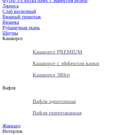
Футер 3-х нитка начес с эффектом велюр
Джинса
Слаб вискозный
Вязаный трикотаж
Вязанка
Рубашечная ткань
Шнуры
Кашкорсе
Кашкорсе PREMIUM
Кашкорсе с эффектом варки
Кашкорсе 380гр
Вафля
Вафля однотонная
Вафля принтованная
Жаккард
Интерлок