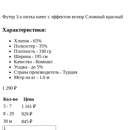
Футер 3-х нитка начес с эффектом велюр Сложный красный
Характеристики:
Хлопок - 65%
Полиэстер - 35%
Плотность - 330 гр
Ширина - 195 см
Качество - Компакт
Усадка - до 5%
Страна производитель - Турция
Метр на кг - 1.6 м
1 290
₽
Кол-во
Цена
3 - 7
1 161
₽
8 - 29
929
₽
30 м
845
₽
Количество