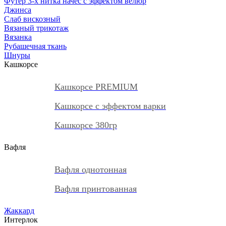
Футер 3-х нитка начес с эффектом велюр
Джинса
Слаб вискозный
Вязаный трикотаж
Вязанка
Рубашечная ткань
Шнуры
Кашкорсе
Кашкорсе PREMIUM
Кашкорсе с эффектом варки
Кашкорсе 380гр
Вафля
Вафля однотонная
Вафля принтованная
Жаккард
Интерлок