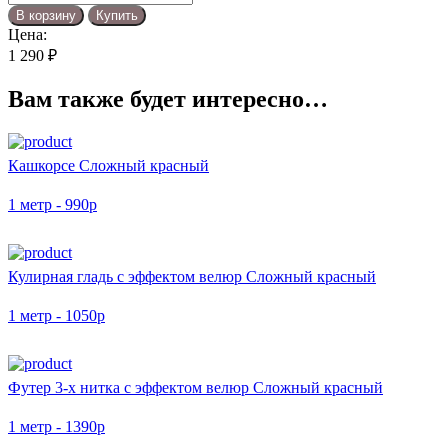
товара
В корзину
Купить
Футер
Цена:
3-
1 290
₽
х
нитка
Вам также будет интересно…
начес
с
эффектом
велюр
Кашкорсе Сложный красный
Сложный
красный
1 метр - 990р
Кулирная гладь с эффектом велюр Сложный красный
1 метр - 1050р
Футер 3-х нитка с эффектом велюр Сложный красный
1 метр - 1390р