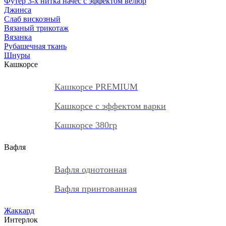
Футер 3-х нитка начес с эффектом велюр
Джинса
Слаб вискозный
Вязаный трикотаж
Вязанка
Рубашечная ткань
Шнуры
Кашкорсе
Кашкорсе PREMIUM
Кашкорсе с эффектом варки
Кашкорсе 380гр
Вафля
Вафля однотонная
Вафля принтованная
Жаккард
Интерлок