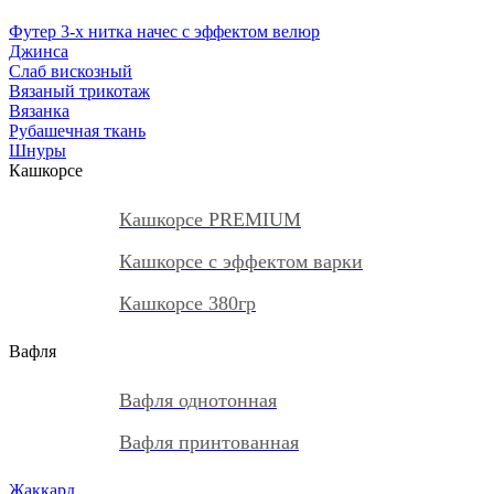
Футер 3-х нитка начес с эффектом велюр
Джинса
Слаб вискозный
Вязаный трикотаж
Вязанка
Рубашечная ткань
Шнуры
Кашкорсе
Кашкорсе PREMIUM
Кашкорсе с эффектом варки
Кашкорсе 380гр
Вафля
Вафля однотонная
Вафля принтованная
Жаккард