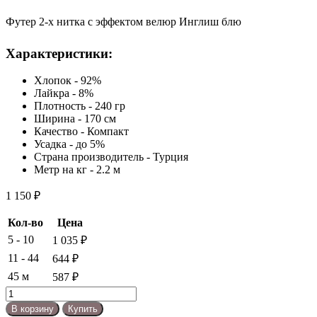
Футер 2-х нитка с эффектом велюр Инглиш блю
Характеристики:
Хлопок - 92%
Лайкра - 8%
Плотность - 240 гр
Ширина - 170 см
Качество - Компакт
Усадка - до 5%
Страна производитель - Турция
Метр на кг - 2.2 м
1 150
₽
Кол-во
Цена
5 - 10
1 035
₽
11 - 44
644
₽
45 м
587
₽
Количество
товара
В корзину
Купить