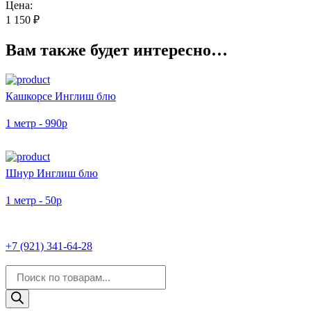
Футер
Цена:
2-
1 150
₽
х
нитка
Вам также будет интересно…
с
эффектом
велюр
Инглиш
Кашкорсе Инглиш блю
блю
1 метр - 990р
Шнур Инглиш блю
1 метр - 50р
+7 (921) 341-64-28
Поиск
товаров