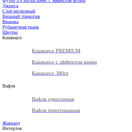
Футер 3-х нитка начес с эффектом велюр
Джинса
Слаб вискозный
Вязаный трикотаж
Вязанка
Рубашечная ткань
Шнуры
Кашкорсе
Кашкорсе PREMIUM
Кашкорсе с эффектом варки
Кашкорсе 380гр
Вафля
Вафля однотонная
Вафля принтованная
Жаккард
Интерлок