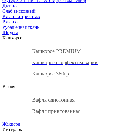
Футер 3-х нитка начес с эффектом велюр
Джинса
Слаб вискозный
Вязаный трикотаж
Вязанка
Рубашечная ткань
Шнуры
Кашкорсе
Кашкорсе PREMIUM
Кашкорсе с эффектом варки
Кашкорсе 380гр
Вафля
Вафля однотонная
Вафля принтованная
Жаккард
Интерлок