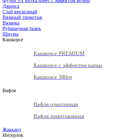
Футер 3-х нитка начес с эффектом велюр
Джинса
Слаб вискозный
Вязаный трикотаж
Вязанка
Рубашечная ткань
Шнуры
Кашкорсе
Кашкорсе PREMIUM
Кашкорсе с эффектом варки
Кашкорсе 380гр
Вафля
Вафля однотонная
Вафля принтованная
Жаккард
Интерлок