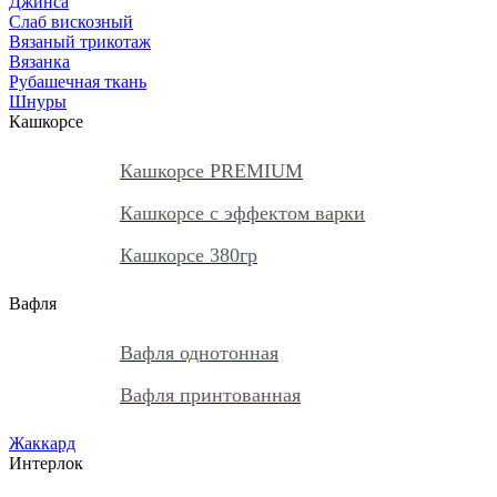
Джинса
Слаб вискозный
Вязаный трикотаж
Вязанка
Рубашечная ткань
Шнуры
Кашкорсе
Кашкорсе PREMIUM
Кашкорсе с эффектом варки
Кашкорсе 380гр
Вафля
Вафля однотонная
Вафля принтованная
Жаккард
Интерлок