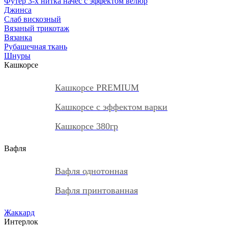
Футер 3-х нитка начес с эффектом велюр
Джинса
Слаб вискозный
Вязаный трикотаж
Вязанка
Рубашечная ткань
Шнуры
Кашкорсе
Кашкорсе PREMIUM
Кашкорсе с эффектом варки
Кашкорсе 380гр
Вафля
Вафля однотонная
Вафля принтованная
Жаккард
Интерлок