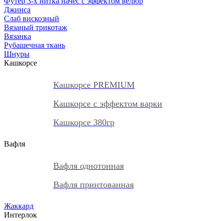
Футер 3-х нитка начес с эффектом велюр
Джинса
Слаб вискозный
Вязаный трикотаж
Вязанка
Рубашечная ткань
Шнуры
Кашкорсе
Кашкорсе PREMIUM
Кашкорсе с эффектом варки
Кашкорсе 380гр
Вафля
Вафля однотонная
Вафля принтованная
Жаккард
Интерлок