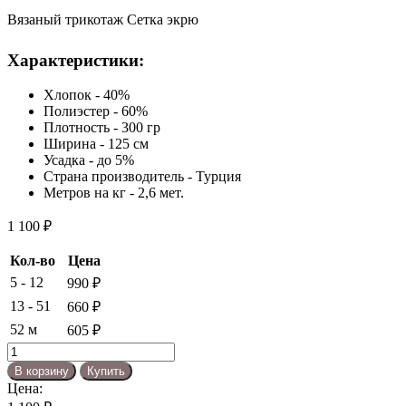
Вязаный трикотаж Сетка экрю
Характеристики:
Хлопок - 40%
Полиэстер - 60%
Плотность - 300 гр
Ширина - 125 см
Усадка - до 5%
Cтрана производитель - Турция
Метров на кг - 2,6 мет.
1 100
₽
Кол-во
Цена
5 - 12
990
₽
13 - 51
660
₽
52 м
605
₽
Количество
товара
В корзину
Купить
Вязаный
Цена:
трикотаж