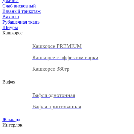
Джинса
Слаб вискозный
Вязаный трикотаж
Вязанка
Рубашечная ткань
Шнуры
Кашкорсе
Кашкорсе PREMIUM
Кашкорсе с эффектом варки
Кашкорсе 380гр
Вафля
Вафля однотонная
Вафля принтованная
Жаккард
Интерлок