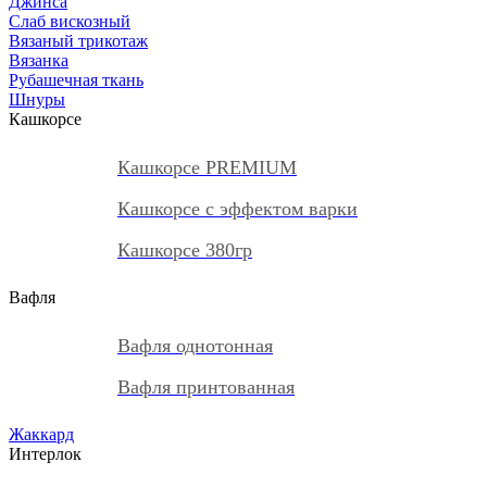
Джинса
Слаб вискозный
Вязаный трикотаж
Вязанка
Рубашечная ткань
Шнуры
Кашкорсе
Кашкорсе PREMIUM
Кашкорсе с эффектом варки
Кашкорсе 380гр
Вафля
Вафля однотонная
Вафля принтованная
Жаккард
Интерлок