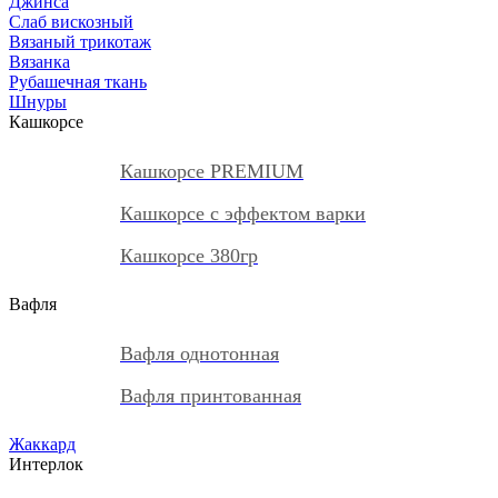
Джинса
Слаб вискозный
Вязаный трикотаж
Вязанка
Рубашечная ткань
Шнуры
Кашкорсе
Кашкорсе PREMIUM
Кашкорсе с эффектом варки
Кашкорсе 380гр
Вафля
Вафля однотонная
Вафля принтованная
Жаккард
Интерлок