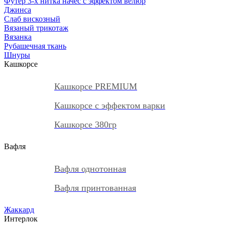
Футер 3-х нитка начес с эффектом велюр
Джинса
Слаб вискозный
Вязаный трикотаж
Вязанка
Рубашечная ткань
Шнуры
Кашкорсе
Кашкорсе PREMIUM
Кашкорсе с эффектом варки
Кашкорсе 380гр
Вафля
Вафля однотонная
Вафля принтованная
Жаккард
Интерлок